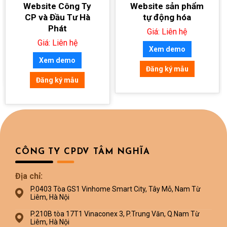
Website Công Ty
Website sản phẩm
CP và Đầu Tư Hà
tự động hóa
Phát
Giá: Liên hệ
Giá: Liên hệ
Xem demo
Xem demo
Đăng ký mẫu
Đăng ký mẫu
CÔNG TY CPDV TÂM NGHĨA
Địa chỉ:
P.0403 Tòa GS1 Vinhome Smart City, Tây Mỗ, Nam Từ
Liêm, Hà Nội
P.210B tòa 17T1 Vinaconex 3, P.Trung Văn, Q.Nam Từ
Liêm, Hà Nội