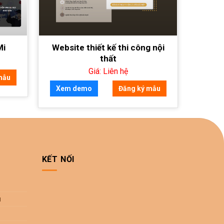
Mi
Website thiết kế thi công nội
thất
Giá: Liên hệ
mẫu
Xem demo
Đăng ký mẫu
KẾT NỐI
u