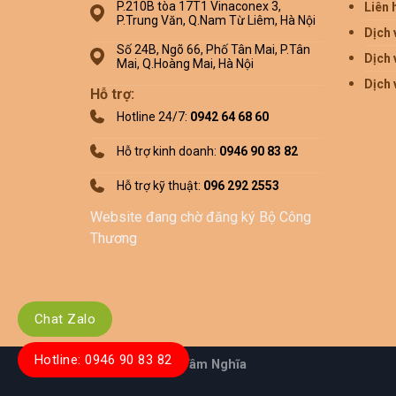
P.210B tòa 17T1 Vinaconex 3,
Liên 
P.Trung Văn, Q.Nam Từ Liêm, Hà Nội
Dịch 
Số 24B, Ngõ 66, Phố Tân Mai, P.Tân
Dịch 
Mai, Q.Hoàng Mai, Hà Nội
Dịch 
Hỗ trợ:
Hotline 24/7:
0942 64 68 60
Hỗ trợ kinh doanh:
0946 90 83 82
Hỗ trợ kỹ thuật:
096 292 2553
Website đang chờ đăng ký Bộ Công
Thương
Chat Zalo
Hotline: 0946 90 83 82
Copyright 2026 ©
Tâm Nghĩa