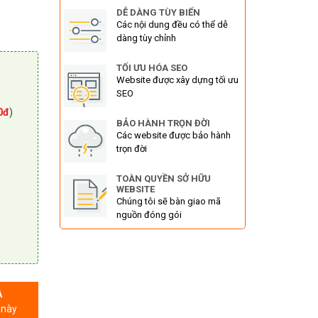
DỄ DÀNG TÙY BIẾN
Các nội dung đều có thể dễ
dàng tùy chỉnh
TỐI ƯU HÓA SEO
Website được xây dựng tối ưu
SEO
0đ
)
BẢO HÀNH TRỌN ĐỜI
Các website được bảo hành
trọn đời
TOÀN QUYỀN SỞ HỮU
WEBSITE
Chúng tôi sẽ bàn giao mã
nguồn đóng gói
A
 này