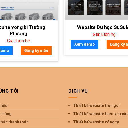
site vòng bi Trường
Website Du học SuSu
Phương
Giá: Liên hệ
Giá: Liên hệ
Xem demo
Đăng ký 
demo
Đăng ký mẫu
ÚNG TÔI
DỊCH VỤ
thiệu
Thiết kế website trọn gói
h hàng
Thiết kế website theo yêu cầ
thức thanh toán
Thiết kế website công ty