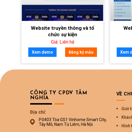
uệ
Website truyền thông và tổ
Web
chức sự kiện
Giá: Liên hệ
mẫu
Xem demo
Đăng ký mẫu
Xem 
CÔNG TY CPDV TÂM
VỀ CH
NGHĨA
Giới 
Địa chỉ:
Khác
P.0403 Tòa GS1 Vinhome Smart City,
Tây Mỗ, Nam Từ Liêm, Hà Nội
Hình 