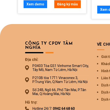
mẫu
Xem demo
Đăng ký mẫu
Xem 
CÔNG TY CPDV TÂM
VỀ CH
NGHĨA
Giới 
Địa chỉ:
Khác
P.0403 Tòa GS1 Vinhome Smart City,
Tây Mỗ, Nam Từ Liêm, Hà Nội
Hình 
P.210B tòa 17T1 Vinaconex 3,
Liên 
P.Trung Văn, Q.Nam Từ Liêm, Hà Nội
Dịch 
Số 24B, Ngõ 66, Phố Tân Mai, P.Tân
Dịch 
Mai, Q.Hoàng Mai, Hà Nội
Dịch 
Hỗ trợ:
Hotline 24/7:
0942 64 68 60