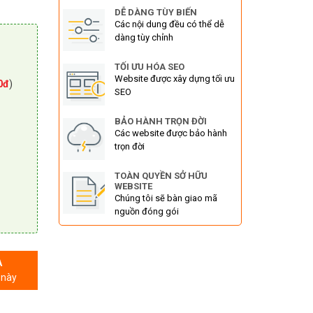
DỄ DÀNG TÙY BIẾN
Các nội dung đều có thể dễ
dàng tùy chỉnh
TỐI ƯU HÓA SEO
Website được xây dựng tối ưu
0đ
)
SEO
BẢO HÀNH TRỌN ĐỜI
Các website được bảo hành
trọn đời
TOÀN QUYỀN SỞ HỮU
WEBSITE
Chúng tôi sẽ bàn giao mã
nguồn đóng gói
A
 này