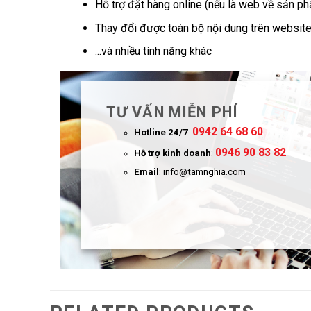
Hỗ trợ đặt hàng online (nếu là web về sản p
Thay đổi được toàn bộ nội dung trên websit
...và nhiều tính năng khác
TƯ VẤN MIỄN PHÍ
0942 64 68 60
Hotline 24/7
:
0946 90 83 82
Hỗ trợ kinh doanh
:
Email
: info@tamnghia.com