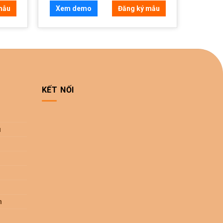
mẫu
Xem demo
Đăng ký mẫu
KẾT NỐI
u
n