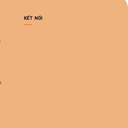
KẾT NỐI
u
n