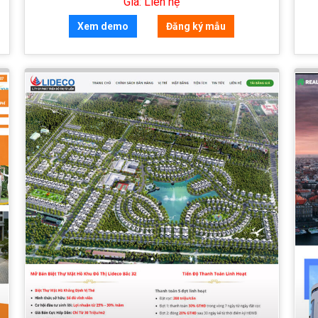
Giá: Liên hệ
Xem demo
Đăng ký mẫu