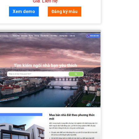
Giá: Liên hệ
Xem demo
Đăng ký mẫu