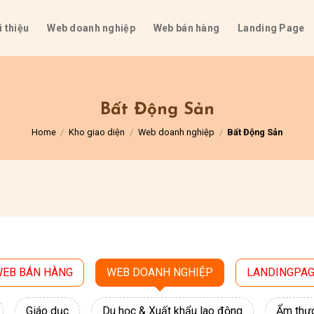
i thiệu
Web doanh nghiệp
Web bán hàng
Landing Page
Bất Động Sản
Home
/
Kho giao diện
/
Web doanh nghiệp
/
Bất Động Sản
EB BÁN HÀNG
WEB DOANH NGHIỆP
LANDINGPA
Giáo dục
Du học & Xuất khẩu lao động
Ẩm thự