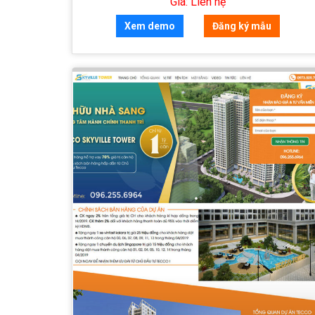
Giá: Liên hệ
Xem demo
Đăng ký mẫu