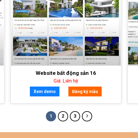
Website bất động sản 16
Giá: Liên hệ
Xem demo
Đăng ký mẫu
1
2
3