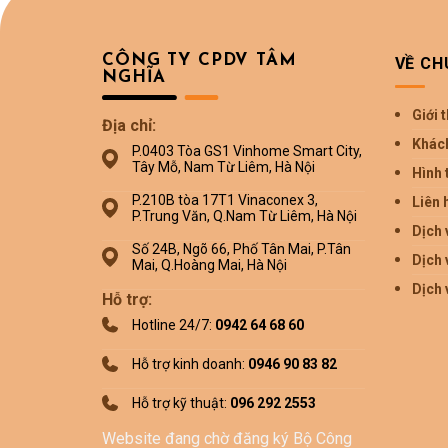
CÔNG TY CPDV TÂM
VỀ CH
NGHĨA
Giới 
Địa chỉ:
Khác
P.0403 Tòa GS1 Vinhome Smart City,
Tây Mỗ, Nam Từ Liêm, Hà Nội
Hình 
P.210B tòa 17T1 Vinaconex 3,
Liên 
P.Trung Văn, Q.Nam Từ Liêm, Hà Nội
Dịch 
Số 24B, Ngõ 66, Phố Tân Mai, P.Tân
Dịch 
Mai, Q.Hoàng Mai, Hà Nội
Dịch 
Hỗ trợ:
Hotline 24/7:
0942 64 68 60
Hỗ trợ kinh doanh:
0946 90 83 82
Hỗ trợ kỹ thuật:
096 292 2553
Website đang chờ đăng ký Bộ Công