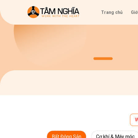
Skip
to
Trang chủ
Giớ
content
W
Bất Động Sản
Cơ khí & Máy móc