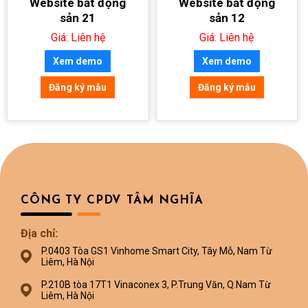
Website bất động
Website bất động
sản 21
sản 12
Giá: Liên hệ
Giá: Liên hệ
Xem demo
Xem demo
Đăng ký mẫu
Đăng ký mẫu
CÔNG TY CPDV TÂM NGHĨA
Địa chỉ:
P.0403 Tòa GS1 Vinhome Smart City, Tây Mỗ, Nam Từ
Liêm, Hà Nội
P.210B tòa 17T1 Vinaconex 3, P.Trung Văn, Q.Nam Từ
Liêm, Hà Nội