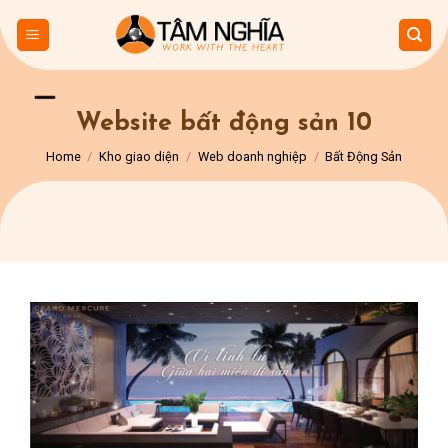
Skip
to
content
Website bất động sản 10
Home
/
Kho giao diện
/
Web doanh nghiệp
/
Bất Động Sản