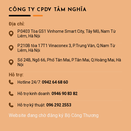
CÔNG TY CPDV TÂM NGHĨA
Địa chỉ:
P.0403 Tòa GS1 Vinhome Smart City, Tây Mỗ, Nam Từ
Liêm, Hà Nội
P.210B tòa 17T1 Vinaconex 3, P.Trung Văn, Q.Nam Từ
Liêm, Hà Nội
Số 24B, Ngõ 66, Phố Tân Mai, P.Tân Mai, Q.Hoàng Mai, Hà
Nội
Hỗ trợ:
Hotline 24/7:
0942 64 68 60
Hỗ trợ kinh doanh:
0946 90 83 82
Hỗ trợ kỹ thuật:
096 292 2553
Website đang chờ đăng ký Bộ Công Thương