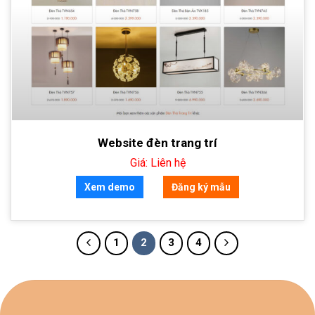
Website đèn trang trí
Giá: Liên hệ
Xem demo
Đăng ký mẫu
1
2
3
4