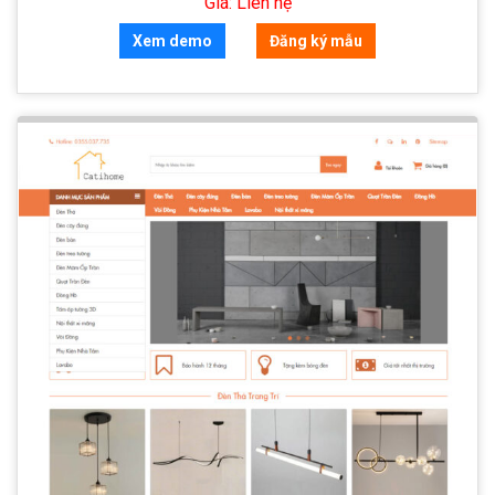
Giá: Liên hệ
Xem demo
Đăng ký mẫu