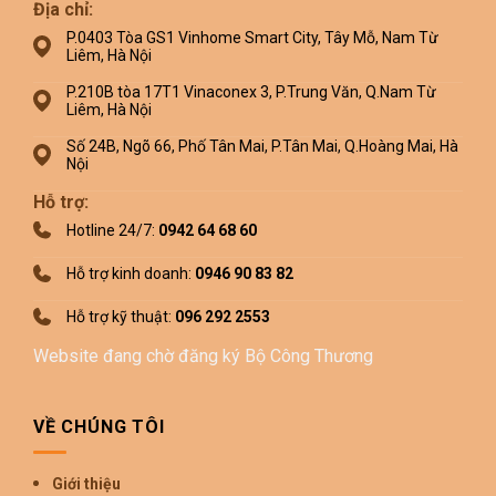
Địa chỉ:
P.0403 Tòa GS1 Vinhome Smart City, Tây Mỗ, Nam Từ
Liêm, Hà Nội
P.210B tòa 17T1 Vinaconex 3, P.Trung Văn, Q.Nam Từ
Liêm, Hà Nội
Số 24B, Ngõ 66, Phố Tân Mai, P.Tân Mai, Q.Hoàng Mai, Hà
Nội
Hỗ trợ:
Hotline 24/7:
0942 64 68 60
Hỗ trợ kinh doanh:
0946 90 83 82
Hỗ trợ kỹ thuật:
096 292 2553
Website đang chờ đăng ký Bộ Công Thương
VỀ CHÚNG TÔI
Giới thiệu