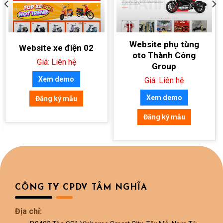
Website phụ tùng
Website xe điện 02
oto Thành Công
Giá: Liên hệ
Group
Xem demo
Giá: Liên hệ
Xem demo
Đăng ký mẫu
Đăng ký mẫu
CÔNG TY CPDV TÂM NGHĨA
Địa chỉ: