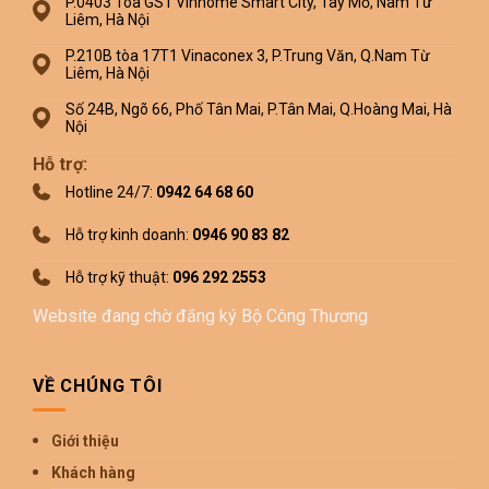
P.0403 Tòa GS1 Vinhome Smart City, Tây Mỗ, Nam Từ
Liêm, Hà Nội
P.210B tòa 17T1 Vinaconex 3, P.Trung Văn, Q.Nam Từ
Liêm, Hà Nội
Số 24B, Ngõ 66, Phố Tân Mai, P.Tân Mai, Q.Hoàng Mai, Hà
Nội
Hỗ trợ:
Hotline 24/7:
0942 64 68 60
Hỗ trợ kinh doanh:
0946 90 83 82
Hỗ trợ kỹ thuật:
096 292 2553
Website đang chờ đăng ký Bộ Công Thương
VỀ CHÚNG TÔI
Giới thiệu
Khách hàng